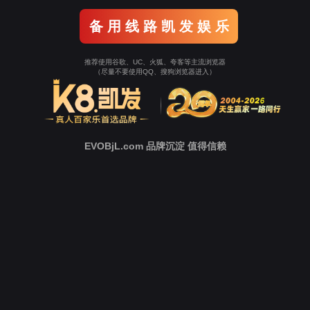
备 用 线 路 凯 发 娱 乐
推荐使用谷歌、UC、火狐、夸客等主流浏览器
（尽量不要使用QQ、搜狗浏览器进入）
EVOBjL.com 品牌沉淀 值得信赖