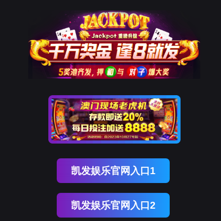
凯发娱乐官网入口1
凯发娱乐官网入口2